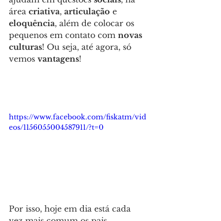
área 
criativa
, 
articulação
 e 
eloquência
, além de colocar os 
pequenos em contato com 
novas 
culturas
! Ou seja, até agora, só 
vemos 
vantagens
!
https://www.facebook.com/fiskatm/vid
eos/1156055004587911/?t=0
Por isso, hoje em dia está cada 
vez mais comum os pais 